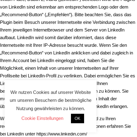
von LinkedIn sind erkennbar am entsprechenden Logo oder dem
„Recommend-Button“ („Empfehlen“). Bitte beachten Sie, dass das
Plugin beim Besuch unserer Internetseite eine Verbindung zwischen
Ihrem jeweiligen Internetbrowser und dem Server von LinkedIn
aufbaut. LinkedIn wird somit darüber informiert, dass diese
Internetseite mit Ihrer IP-Adresse besucht wurde. Wenn Sie den
„Recommend-Button“ von LinkedIn anklicken und dabei zugleich in
Ihrem Account bei LinkedIn eingeloggt sind, haben Sie die
Möglichkeit, einen Inhalt von unserer Internetseiten auf Ihrer
Profilseite bei LinkedIn-Profil zu verlinken. Dabei ermöglichen Sie es
LinkedIn, Ihren Besuch auf unserer Internetseite Ihnen
beziehungsweise Ihrem Benutzerkonto zuordnen zu können. Sie
Wir nutzen Cookies auf unserer Website
müssen wissen, dass wir keinerlei Kenntnis vom Inhalt der
um unseren Besuchern die bestmögliche
übermittelten Daten und deren Nutzung durch LinkedIn erlangen.
Nutzung gewährleisten zu können.
Cookie Einstellungen
Weitere Einzelheiten zur Erhebung der Daten und zu Ihren
OK
rechtlichen Möglichkeiten sowie Einstellungsoptionen erfahren Sie
bei LinkedIn unter
https://www.linkedin.com/