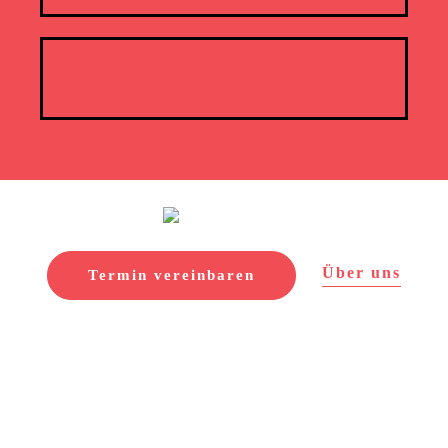
Über uns
Termin vereinbaren
• Über uns
• Service
• Karriere
• Reisen buchen
• Aktuelles