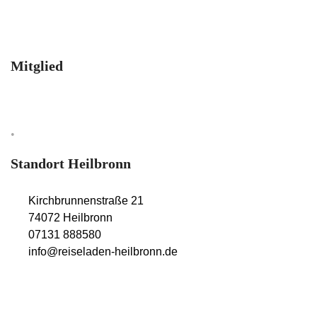
Mitglied
•
Rechtliche Informationen
Standort Heilbronn
Kirchbrunnenstraße 21
74072 Heilbronn
07131 888580
info@reiseladen-heilbronn.de
Öffnungszeiten
Mo. – Fr.: 10:00 Uhr – 18:00 Uhr