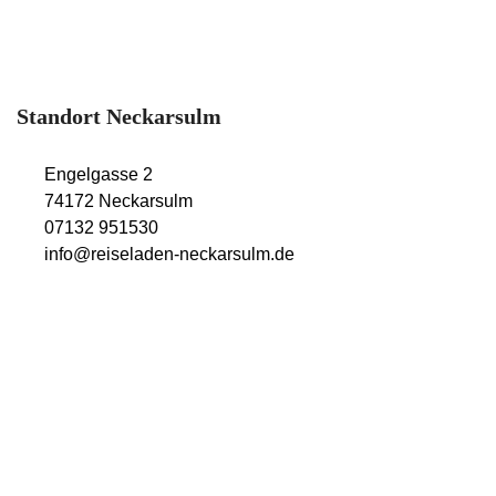
Sa.: 10:00 Uhr – 14:00 Uhr
Standort Neckarsulm
Engelgasse 2
74172 Neckarsulm
07132 951530
info@reiseladen-neckarsulm.de
Öffnungszeiten
Mo. – Fr.: 09:00 Uhr – 18:00 Uhr
Sa.: 09:30 Uhr – 13:00 Uhr
© Copyright 2022 Reiseladen Heilbronn & Reiseladen