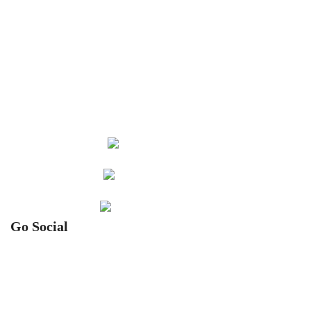
• Kontakt
• Über uns
• Service
• Karriere
• Reisen buchen
• Aktuelles
• Kontakt
Go Social
Folgen Sie uns auf unseren Sozialen Kanälen um die neusten
News von Ihrem Reiseladen zu erhalten!